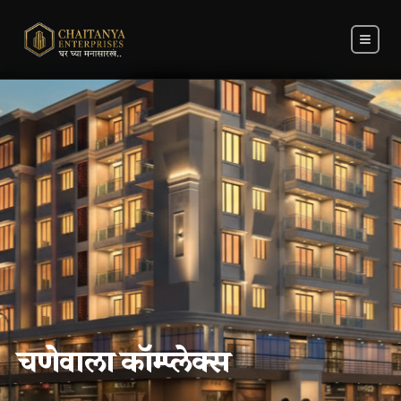
चणेवाला कॉम्प्लेक्स