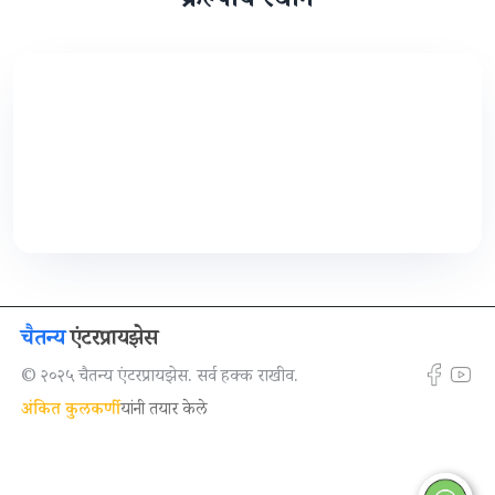
प्रकल्पाचे स्थान
चैतन्य
एंटरप्रायझेस
© २०२५ चैतन्य एंटरप्रायझेस. सर्व हक्क राखीव.
अंकित कुलकर्णी
यांनी तयार केले